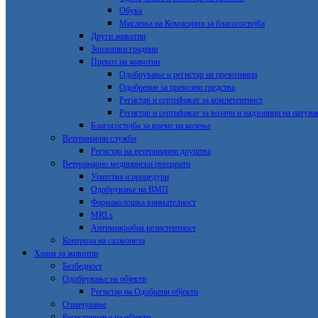
Обука
Мислења на Комисијата за благосостојба
Други животни
Зоолошки градини
Превоз на животни
Одобрување и регистар на превозници
Одобрение за превозни срeдства
Регистар и сертификат за компетентност
Регистар и сертификат за возачи и надзоници на патув
Благосостојба за време на колење
Ветеринарни служби
Регистар на ветеринарни друштва
Ветеринарно медицински препарати
Упатства и процедури
Одобрување на ВМП
Фармаколошка внимателност
MRLs
Антимикробна резистентност
Контрола на салмонела
Храна за животни
Безбедност
Одобрување на објекти
Регистар на Одобрени објекти
Означување
Регистрирање на објекти