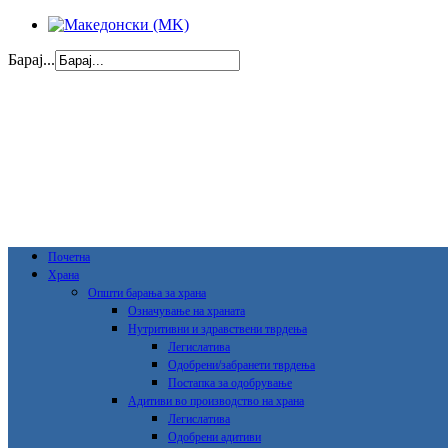
Барај...
Почетна
Храна
Општи барања за храна
Означување на храната
Нутритивни и здравствени тврдења
Легислатива
Одобрени/забранети тврдења
Постапка за одобрување
Адитиви во производство на храна
Легислатива
Одобрени адитиви