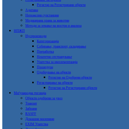
Регистар на Регистрирани објекти
Адитиви
Непожелни супстанции
Медицирана храна за животни
Методи за земање на мостри и анализа
НПЖП
Нуспроизводи
Категоризација
Собирање, транспорт, складирање
Преработка
Нештетно отстранување
Упатства за имплементација
Процедури
Одобрување на објекти
Регистар на Одобрени објекти
Регистрирање на објекти
Регистар на Регистрирани објекти
Меѓународна трговија
Објекти одобрени за увоз
Транзит
Забрани
RASFF
Домашни миленици
EXIM Упатства