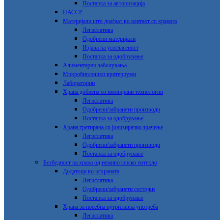
Постапка за авторизација
НАССР
Материјали што доаѓаат во контакт со храната
Легислатива
Одобрени материјали
Изјава на усогласеност
Постапка за одобрување
Алиментарни заболувања
Микробиолошки критериуми
Лаборатории
Храна добиена со иновирани технологии
Легислатива
Одобрени/забранети производи
Постапка за одобрување
Храна третирана со јонизирачко зрачење
Легислатива
Одобрени/забранети производи
Постапка за одобрување
Безбедност на храна од неживотинско потекло
Додатоци во исхраната
Легислатива
Одобрени/забранети состојки
Постапка за одобрување
Храна за посебна нутритивна употреба
Легислатива