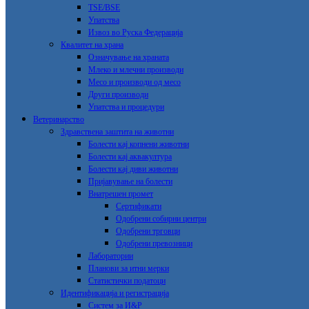
TSE/BSE
Упатства
Извоз во Руска Федерација
Квалитет на храна
Означување на храната
Млеко и млечни производи
Месо и производи од месо
Други производи
Упатства и процедури
Ветеринарство
Здравствена заштита на животни
Болести кај копнени животни
Болести кај аквакултура
Болести кај диви животни
Пријавување на болести
Внатрешен промет
Сертификати
Одобрени собирни центри
Одобрени трговци
Одобрени превозници
Лаборатории
Планови за итни мерки
Статистички податоци
Идентификација и регистрација
Систем за И&Р