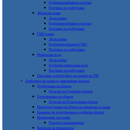
Одобрени/забранети состојки
Постапка за одобрување
Збогатена храна
Легислатива
Одобрени/забранети состојки
Постапка за одобрување
ГМО храна
Легислатива
Одобрени/забранети ГМО
Постапка за одобрување
Минерална вода
Легислатива
Одобрени минерални води
Постапка за одобрување
Програма за безбедност на храната во РМ
Безбедност на храна од животинско потекло
Одобрување на објекти
Регистар на Одобрени објекти
Регистрирање на објекти
Регистар на Регистрирани објекти
Преструктуирање на објекти и оператори со храна
Бришење на регистрирани и одобрени објекти
Мониторинг програми
Резидуи и контаминенти
Контрола на трихинелоза