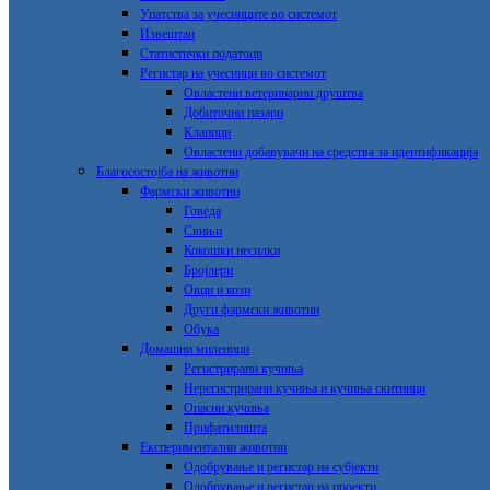
Упатства за учесниците во системот
Извештаи
Статистички податоци
Регистар на учесници во системот
Овластени ветеринарни друштва
Добиточни пазари
Кланици
Овластени добавувачи на средства за идентификација
Благосостојба на животни
Фармски животни
Говеда
Свињи
Кокошки несилки
Бројлери
Овци и кози
Други фармски животни
Обука
Домашни миленици
Регистрирани кучиња
Нерегистрирани кучиња и кучиња скитници
Опасни кучиња
Прифатилишта
Експериментални животни
Одобрување и регистар на субјекти
Одобрување и регистар на проекти