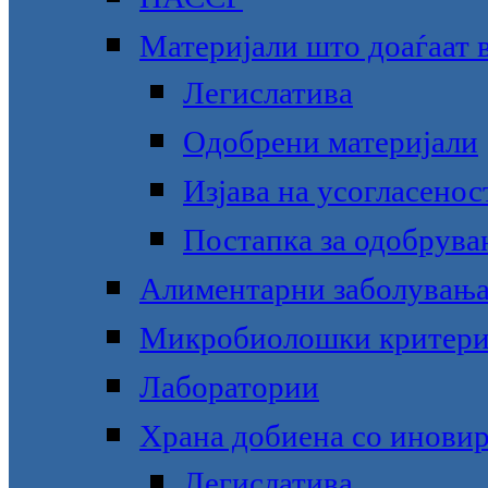
Материјали што доаѓаат в
Легислатива
Одобрени материјали
Изјава на усогласенос
Постапка за одобрува
Алиментарни заболувањ
Микробиолошки критер
Лаборатории
Храна добиена со инови
Легислатива