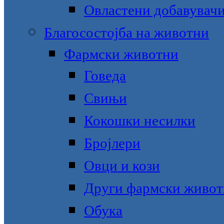
Овластени добавувачи
Благосостојба на животни
Фармски животни
Говеда
Свињи
Кокошки несилки
Бројлери
Овци и кози
Други фармски живо
Обука