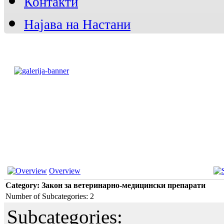
Контакти
Аквакултура
Лабаратории
Најава на Настани
Overview
Category: Закон за ветеринарно-медицински препарати
Number of Subcategories: 2
Subcategories: