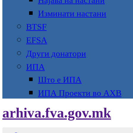
Најава на настани
Изминати настани
BTSF
EFSA
Други донатори
ИПА
Што е ИПА
ИПА Проекти во АХВ
arhiva.fva.gov.mk