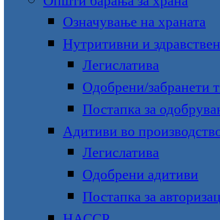
Општи барања за храна
Означување на храната
Нутритивни и здравстве
Легислатива
Одобрени/забранети 
Постапка за одобрува
Адитиви во производство
Легислатива
Одобрени адитиви
Постапка за авторизац
НАССР