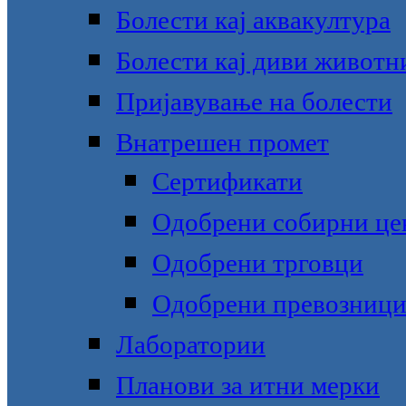
Болести кај аквакултура
Болести кај диви животн
Пријавување на болести
Внатрешен промет
Сертификати
Одобрени собирни це
Одобрени трговци
Одобрени превозниц
Лаборатории
Планови за итни мерки