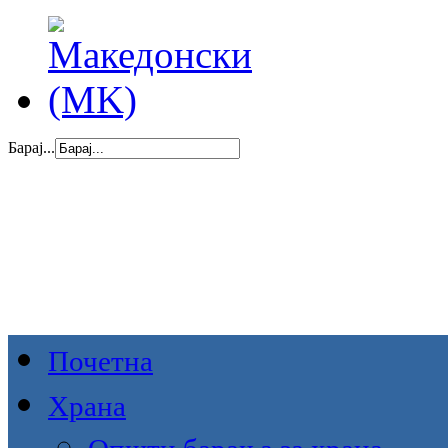
Барај...
Почетна
Храна