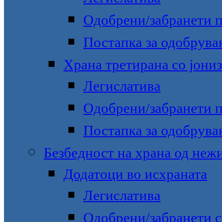
Одобрени/забранети 
Постапка за одобрува
Храна третирана со јони
Легислатива
Одобрени/забранети 
Постапка за одобрува
Безбедност на храна од неж
Додатоци во исхраната
Легислатива
Одобрени/забранети с