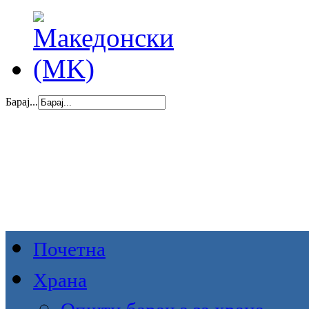
Барај...
Почетна
Храна