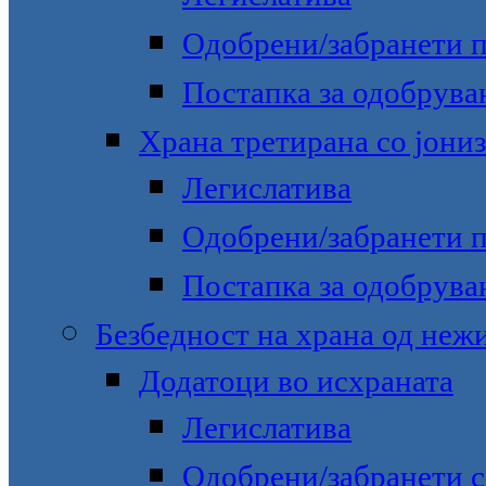
Одобрени/забранети 
Постапка за одобрува
Храна третирана со јони
Легислатива
Одобрени/забранети 
Постапка за одобрува
Безбедност на храна од неж
Додатоци во исхраната
Легислатива
Одобрени/забранети с