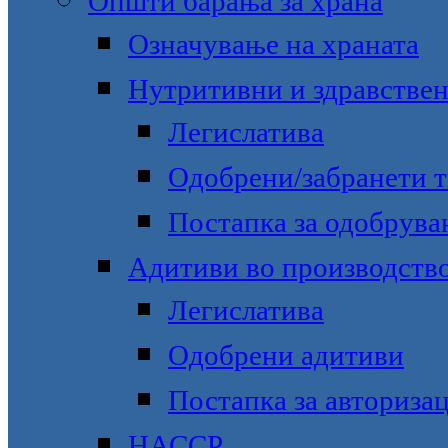
Општи барања за храна
Означување на храната
Нутритивни и здравстве
Легислатива
Одобрени/забранети 
Постапка за одобрува
Адитиви во производство
Легислатива
Одобрени адитиви
Постапка за авторизац
НАССР