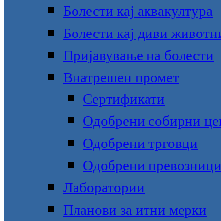
Болести кај аквакултура
Болести кај диви животн
Пријавување на болести
Внатрешен промет
Сертификати
Одобрени собирни це
Одобрени трговци
Одобрени превозниц
Лаборатории
Планови за итни мерки