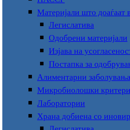
Материјали што доаѓаат в
Легислатива
Одобрени материјали
Изјава на усогласенос
Постапка за одобрува
Алиментарни заболувањ
Микробиолошки критер
Лаборатории
Храна добиена со инови
Легислатива