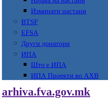
Најава на настани
Изминати настани
BTSF
EFSA
Други донатори
ИПА
Што е ИПА
ИПА Проекти во АХВ
arhiva.fva.gov.mk