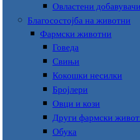
Овластени добавувачи
Благосостојба на животни
Фармски животни
Говеда
Свињи
Кокошки несилки
Бројлери
Овци и кози
Други фармски живо
Обука