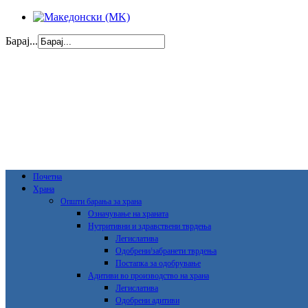
Барај...
Почетна
Храна
Општи барања за храна
Означување на храната
Нутритивни и здравствени тврдења
Легислатива
Одобрени/забранети тврдења
Постапка за одобрување
Адитиви во производство на храна
Легислатива
Одобрени адитиви