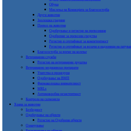
Обука
Мислења на Комисијата за благосостојба
Други животни
Зоолошки градини
Превоз на животни
Одобрување и регистар на превозници
Одобрение за превозни срeдства
Регистар и сертификат за компетентност
Регистар и сертификат за возачи и надзоници на патув
Благосостојба за време на колење
Ветеринарни служби
Регистар на ветеринарни друштва
Ветеринарно медицински препарати
Упатства и процедури
Одобрување на ВМП
Фармаколошка внимателност
MRLs
Антимикробна резистентност
Контрола на салмонела
Храна за животни
Безбедност
Одобрување на објекти
Регистар на Одобрени објекти
Означување
Регистрирање на објекти