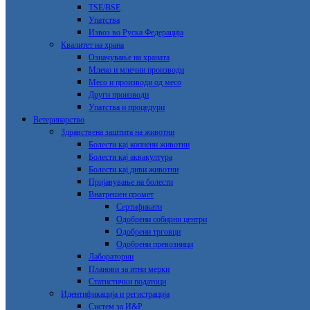
TSE/BSE
Упатства
Извоз во Руска Федерација
Квалитет на храна
Означување на храната
Млеко и млечни производи
Месо и производи од месо
Други производи
Упатства и процедури
Ветеринарство
Здравствена заштита на животни
Болести кај копнени животни
Болести кај аквакултура
Болести кај диви животни
Пријавување на болести
Внатрешен промет
Сертификати
Одобрени собирни центри
Одобрени трговци
Одобрени превозници
Лаборатории
Планови за итни мерки
Статистички податоци
Идентификација и регистрација
Систем за И&Р