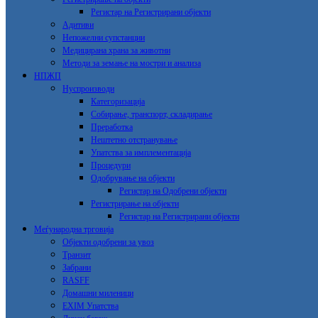
Регистар на Регистрирани објекти
Адитиви
Непожелни супстанции
Медицирана храна за животни
Методи за земање на мостри и анализа
НПЖП
Нуспроизводи
Категоризација
Собирање, транспорт, складирање
Преработка
Нештетно отстранување
Упатства за имплементација
Процедури
Одобрување на објекти
Регистар на Одобрени објекти
Регистрирање на објекти
Регистар на Регистрирани објекти
Меѓународна трговија
Објекти одобрени за увоз
Транзит
Забрани
RASFF
Домашни миленици
EXIM Упатства