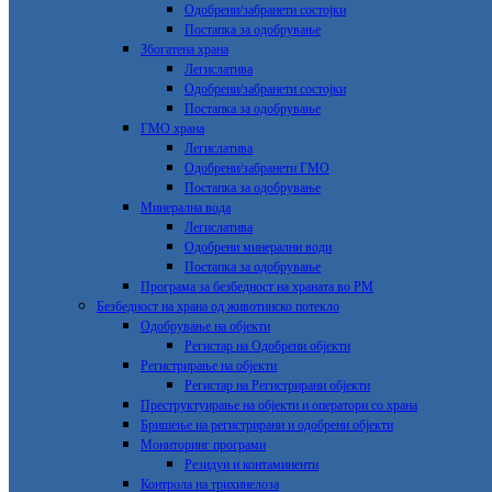
Одобрени/забранети состојки
Постапка за одобрување
Збогатена храна
Легислатива
Одобрени/забранети состојки
Постапка за одобрување
ГМО храна
Легислатива
Одобрени/забранети ГМО
Постапка за одобрување
Минерална вода
Легислатива
Одобрени минерални води
Постапка за одобрување
Програма за безбедност на храната во РМ
Безбедност на храна од животинско потекло
Одобрување на објекти
Регистар на Одобрени објекти
Регистрирање на објекти
Регистар на Регистрирани објекти
Преструктуирање на објекти и оператори со храна
Бришење на регистрирани и одобрени објекти
Мониторинг програми
Резидуи и контаминенти
Контрола на трихинелоза