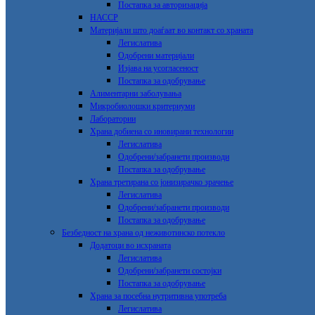
Постапка за авторизација
НАССР
Материјали што доаѓаат во контакт со храната
Легислатива
Одобрени материјали
Изјава на усогласеност
Постапка за одобрување
Алиментарни заболувања
Микробиолошки критериуми
Лаборатории
Храна добиена со иновирани технологии
Легислатива
Одобрени/забранети производи
Постапка за одобрување
Храна третирана со јонизирачко зрачење
Легислатива
Одобрени/забранети производи
Постапка за одобрување
Безбедност на храна од неживотинско потекло
Додатоци во исхраната
Легислатива
Одобрени/забранети состојки
Постапка за одобрување
Храна за посебна нутритивна употреба
Легислатива