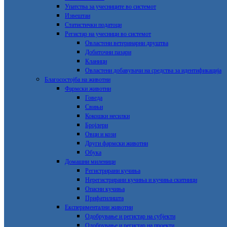
Упатства за учесниците во системот
Извештаи
Статистички податоци
Регистар на учесници во системот
Овластени ветеринарни друштва
Добиточни пазари
Кланици
Овластени добавувачи на средства за идентификација
Благосостојба на животни
Фармски животни
Говеда
Свињи
Кокошки несилки
Бројлери
Овци и кози
Други фармски животни
Обука
Домашни миленици
Регистрирани кучиња
Нерегистрирани кучиња и кучиња скитници
Опасни кучиња
Прифатилишта
Експериментални животни
Одобрување и регистар на субјекти
Одобрување и регистар на проекти