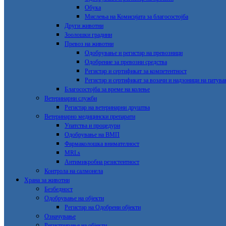
Обука
Мислења на Комисијата за благосостојба
Други животни
Зоолошки градини
Превоз на животни
Одобрување и регистар на превозници
Одобрение за превозни срeдства
Регистар и сертификат за компетентност
Регистар и сертификат за возачи и надзоници на патув
Благосостојба за време на колење
Ветеринарни служби
Регистар на ветеринарни друштва
Ветеринарно медицински препарати
Упатства и процедури
Одобрување на ВМП
Фармаколошка внимателност
MRLs
Антимикробна резистентност
Контрола на салмонела
Храна за животни
Безбедност
Одобрување на објекти
Регистар на Одобрени објекти
Означување
Регистрирање на објекти