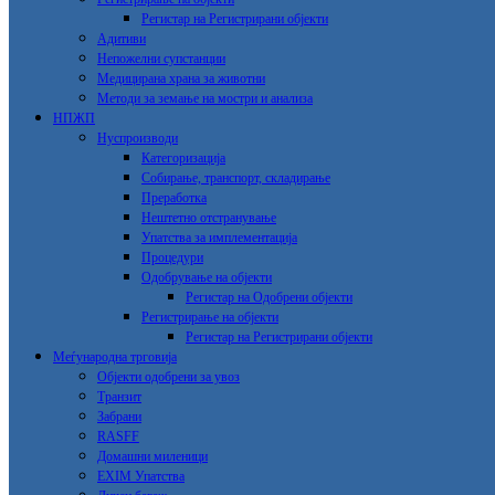
Регистар на Регистрирани објекти
Адитиви
Непожелни супстанции
Медицирана храна за животни
Методи за земање на мостри и анализа
НПЖП
Нуспроизводи
Категоризација
Собирање, транспорт, складирање
Преработка
Нештетно отстранување
Упатства за имплементација
Процедури
Одобрување на објекти
Регистар на Одобрени објекти
Регистрирање на објекти
Регистар на Регистрирани објекти
Меѓународна трговија
Објекти одобрени за увоз
Транзит
Забрани
RASFF
Домашни миленици
EXIM Упатства