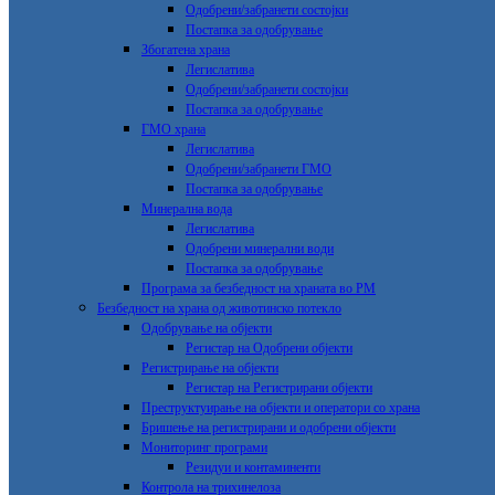
Одобрени/забранети состојки
Постапка за одобрување
Збогатена храна
Легислатива
Одобрени/забранети состојки
Постапка за одобрување
ГМО храна
Легислатива
Одобрени/забранети ГМО
Постапка за одобрување
Минерална вода
Легислатива
Одобрени минерални води
Постапка за одобрување
Програма за безбедност на храната во РМ
Безбедност на храна од животинско потекло
Одобрување на објекти
Регистар на Одобрени објекти
Регистрирање на објекти
Регистар на Регистрирани објекти
Преструктуирање на објекти и оператори со храна
Бришење на регистрирани и одобрени објекти
Мониторинг програми
Резидуи и контаминенти
Контрола на трихинелоза