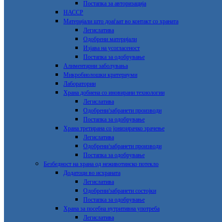
Постапка за авторизација
НАССР
Материјали што доаѓаат во контакт со храната
Легислатива
Одобрени материјали
Изјава на усогласеност
Постапка за одобрување
Алиментарни заболувања
Микробиолошки критериуми
Лаборатории
Храна добиена со иновирани технологии
Легислатива
Одобрени/забранети производи
Постапка за одобрување
Храна третирана со јонизирачко зрачење
Легислатива
Одобрени/забранети производи
Постапка за одобрување
Безбедност на храна од неживотинско потекло
Додатоци во исхраната
Легислатива
Одобрени/забранети состојки
Постапка за одобрување
Храна за посебна нутритивна употреба
Легислатива