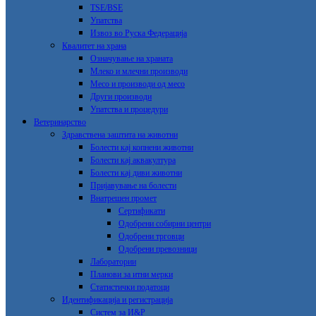
TSE/BSE
Упатства
Извоз во Руска Федерација
Квалитет на храна
Означување на храната
Млеко и млечни производи
Месо и производи од месо
Други производи
Упатства и процедури
Ветеринарство
Здравствена заштита на животни
Болести кај копнени животни
Болести кај аквакултура
Болести кај диви животни
Пријавување на болести
Внатрешен промет
Сертификати
Одобрени собирни центри
Одобрени трговци
Одобрени превозници
Лаборатории
Планови за итни мерки
Статистички податоци
Идентификација и регистрација
Систем за И&Р