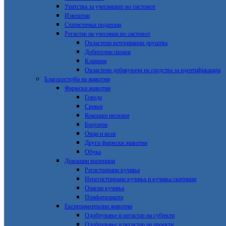
Упатства за учесниците во системот
Извештаи
Статистички податоци
Регистар на учесници во системот
Овластени ветеринарни друштва
Добиточни пазари
Кланици
Овластени добавувачи на средства за идентификација
Благосостојба на животни
Фармски животни
Говеда
Свињи
Кокошки несилки
Бројлери
Овци и кози
Други фармски животни
Обука
Домашни миленици
Регистрирани кучиња
Нерегистрирани кучиња и кучиња скитници
Опасни кучиња
Прифатилишта
Експериментални животни
Одобрување и регистар на субјекти
Одобрување и регистар на проекти