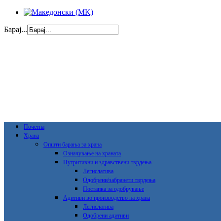
Барај...
Почетна
Храна
Општи барања за храна
Означување на храната
Нутритивни и здравствени тврдења
Легислатива
Одобрени/забранети тврдења
Постапка за одобрување
Адитиви во производство на храна
Легислатива
Одобрени адитиви