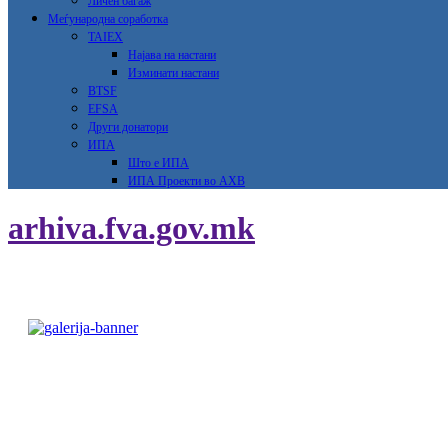
Личен багаж
Меѓународна соработка
TAIEX
Најава на настани
Изминати настани
BTSF
EFSA
Други донатори
ИПА
Што е ИПА
ИПА Проекти во АХВ
arhiva.fva.gov.mk