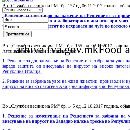
Во „Службен весник на РМ“ бр. 157 од 06.11.2017 година, обја
“Решение за престанок на важење на Решението за прове
пратката, вклучително и лабораториски анализи при увоз 
чии производи се користат во исхраната на луѓе по потекло
arhiva.fva.gov.mkFood a
Во „Службен весник на РМ“ бр. 155 од 02.11.2017 година,
Агенцијата за храна и ветеринарство:
1.
Решение за дополнување на Решението за забрана за увоз 
заради заштита од внесување на вирусот на високо патог
Република Италија.
2. Решение за забрана за увоз на живи животни, производи и 
вирусот на високо патогена Авијарна инфлуенца во Република 
Во „Службен весник на РМ“ бр. 145 од 12.10.2017 година, објав
1. Решение за изменување на Решението за забрана на 
внесување на вирусот на Западно нилска треска во Републи