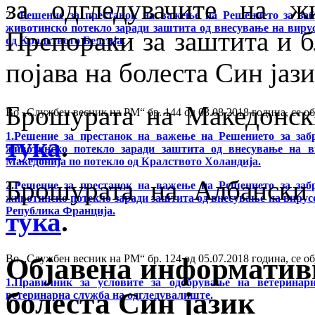
за одгледувачите на ж
2.
Решение за престанок на важење на Решението за заб
животинско потекло заради заштита од внесување на виру
Препораки за заштита и б
од Кралството Белгија.
појава на болеста Син јази
Брошурата на Македонски
Во „Службен весник на РМ“ бр. 144 од 03.08.2018 година, се о
1.Решение за престанок на важење на Решението за заб
тука
.
животинско потекло заради заштита од внесување на в
Македонија по потекло од Кралството Холандија.
Брошурата на Албански 
2.Решение за престанок на важење на Решението за заб
животинско потекло заради заштита од внесување на вирус
Република Франција.
тука
.
Објавена информатив
Во „Службен весник на РМ“ бр. 124 од 05.07.2018 година, се о
1.Правилник за условите за одобрување на ветеринар
болеста Син јазик
ветеринарна служба на одгледувалиште.