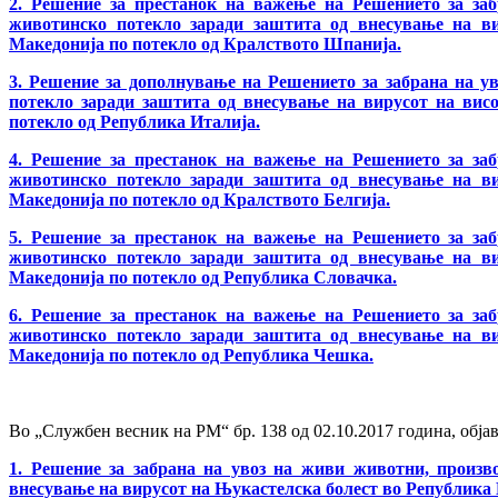
2. Решение за престанок на важење на Решението за за
животинско потекло заради заштита од внесување на в
Македонија по потекло од Кралството Шпанија.
3. Решение за дополнување на Решението за забрана на у
потекло заради заштита од внесување на вирусот на вис
потекло од Република Италија.
4. Решение за престанок на важење на Решението за за
животинско потекло заради заштита од внесување на в
Македонија по потекло од Кралството Белгија.
5. Решение за престанок на важење на Решението за за
животинско потекло заради заштита од внесување на в
Македонија по потекло од Република Словачка.
6. Решение за престанок на важење на Решението за за
животинско потекло заради заштита од внесување на в
Македонија по потекло од Република Чешка.
Во „Службен весник на РМ“ бр. 138 од 02.10.2017 година, објав
1. Решение за забрана на увоз на живи животни, произв
внесување на вирусот на Њукастелска болест во Република