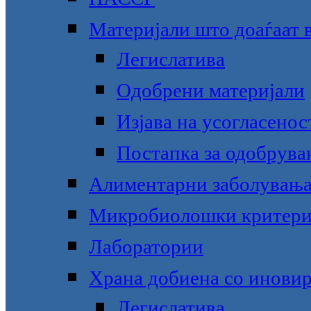
Материјали што доаѓаат в
Легислатива
Одобрени материјали
Изјава на усогласенос
Постапка за одобрува
Алиментарни заболувањ
Микробиолошки критер
Лаборатории
Храна добиена со инови
Легислатива