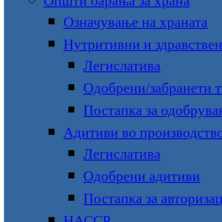
Општи барања за храна
Означување на храната
Нутритивни и здравстве
Легислатива
Одобрени/забранети 
Постапка за одобрува
Адитиви во производство
Легислатива
Одобрени адитиви
Постапка за авторизац
НАССР