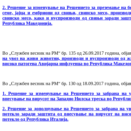
2. Решение за изменување на Решението за преземање на б
семе, јајца и ембриони од свињи, свинско месо, произво
свинско месо, како и нуспроизводи од свињи заради заш
Република Македонија.
Во „Службен весник на РМ“ бр. 135 од 26.09.2017 година, обј
на увоз на живи животни, производи и нуспроизводи од ж
високо патогена Авијарна инфлуенца во Република Македони
Во „Службен весник на РМ“ бр. 130 од 18.09.2017 година, обја
1. Решение за изменување на Решението за забрана на 
внесување на вирусот на Западно Нилска треска во Републи
2. Решение за дополнување на Решението за забрана на у
потекло заради заштита од внесување на вирусот на вис
потекло од Република Италија.