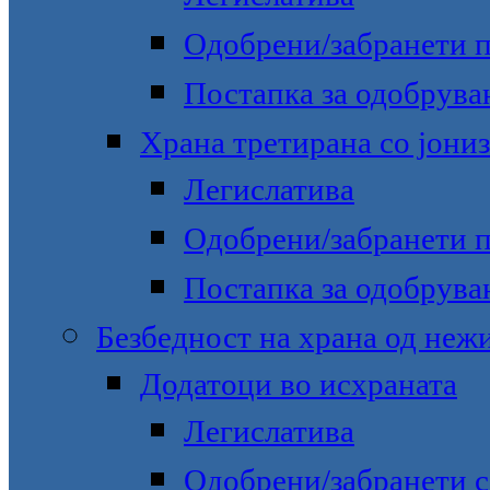
Одобрени/забранети 
Постапка за одобрува
Храна третирана со јони
Легислатива
Одобрени/забранети 
Постапка за одобрува
Безбедност на храна од неж
Додатоци во исхраната
Легислатива
Одобрени/забранети с