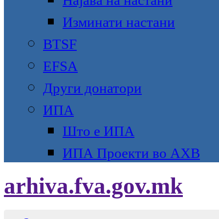
Најава на настани
Изминати настани
BTSF
EFSA
Други донатори
ИПА
Што е ИПА
ИПА Проекти во АХВ
arhiva.fva.gov.mk