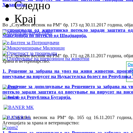
Следно
Холандија.
Крај
Во „Службен весник на РМ“ бр. 173 од 30.11.2017 година, обј
нуспроизводи од животинско потекло заради заштита о
Македонија по потекло од Швајцарија.
Во „Службен весник на РМ“ бр. 171 од 28.11.2017 година, обја
храна и ветеринарство:
Ов
л
1. Решение за забрана на увоз на живи животни, произв
внесување на вирусот на Њукастелска болест во Република 
2. Решение за дополнување на Решението за забрана на у
потекло заради заштита од внесување на вирусот на вис
потекло од Република Бугарија.
Во „Службен весник на РМ“ бр. 165 од 16.11.2017 година,
Агенцијата за храна и ветеринарство:
1. Решение за изменување на Решението за забрана на 