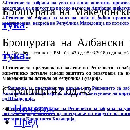
3.
Решение за забрана на увоз на живи животни, произво
Брошурата на Mакедонски 
внесување на вирусот на високо патогена Авијарна инфлуе
4.
Решение за забрана за увоз на риби и рибни произв
тука
:
хематопоезна некроза во Република Македонија по потекло
Брошурата на Албански ј
тука:
Во „Службен весник на РМ“ бр. 43 од 08.03.2018 година, об
ветеринарство:
1.
Решение за престанок на важење на Решението за заб
животинско потекло заради заштита од внесување на в
Македонија по потекло од Република Бугарија.
Страница 42 од 42
2.
Решение за престанок на важење на Решението за заб
животинско потекло заради заштита од внесување на виру
од Швајцарија.
Почеток
3.
Решение за изменување на Решението за забрана на ув
потекло заради заштита од внесување на вирусот на вис
Пред
потекло од Кралството Холандија.