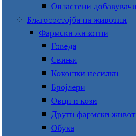
Овластени добавувачи
Благосостојба на животни
Фармски животни
Говеда
Свињи
Кокошки несилки
Бројлери
Овци и кози
Други фармски живо
Обука