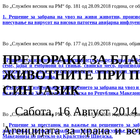
Во „Службен весник на РМ“ бр. 181 од 28.09.2018 година, се об
1. Решение за забрана на увоз на живи животни, произв
внесување на вирусот на високо патогена авијарна инфлуен
Во „Службен весник на РМ“ бр. 177 од 21.09.2018 година, објав
ПРЕПОРАКИ ЗА БЛ
1.
Решение за изменување на решението за преземање на бе
семе, јајца и ембриони од свињи, свинско месо, произво
ЖИВОТНИТЕ ПРИ П
свинско месо, како и нуспроизводи од свињи заради заш
Република Македонија.
СИН ЈАЗИК
2.
Решение за изменување на решението за забрана на увоз 
на вирусот на Западно нилска треска во Република Македон
Сабота, 16 Август 2014
Во „Службен весник на РМ“ бр. 174 од 18.09.2018 година, обја
1.
Решение за престанок на важење на решението за заб
Агенцијата за храна и в
животинско потекло заради заштита од внесување на в
Македонија по потекло од Кралството Шведска.