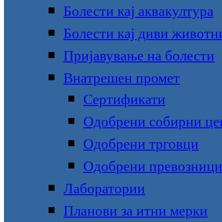
Болести кај аквакултура
Болести кај диви животн
Пријавување на болести
Внатрешен промет
Сертификати
Одобрени собирни це
Одобрени трговци
Одобрени превозниц
Лаборатории
Планови за итни мерки