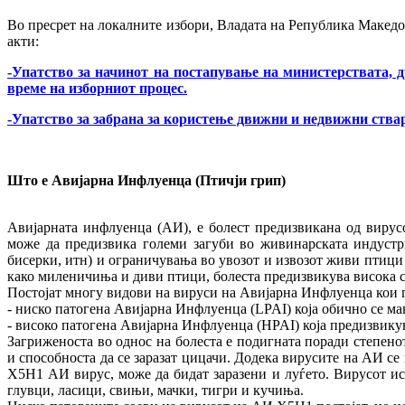
Во пресрет на локалните избори, Владата на Република Македон
акти:
-Упатство за начинот на постапување на министерствата, 
време на изборниот процес.
-Упатство за забрана за користење движни и недвижни ствар
Што е Авијарна Инфлуенца (Птичји грип)
Авијарната инфлуенца (АИ), е болест предизвикана од вирусо
може да предизвика големи загуби во живинарската индустр
бисерки, итн) и ограничувања во увозот и извозот живи птици
како миленичиња и диви птици, болеста предизвикува висока с
Постојат многу видови на вируси на Авијарна Инфлуенца кои г
- ниско патогена Авијарна Инфлуенца (LPAI) која обично се м
- високо патогена Авијарна Инфлуенца (HPAI) која предизвику
Загриженоста во однос на болеста е подигната поради степенот
и способноста да се заразат цицачи. Додека вирусите на АИ с
Х5Н1 АИ вирус, може да бидат заразени и луѓето. Вирусот ист
глувци, ласици, свињи, мачки, тигри и кучиња.