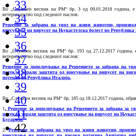
33
Во „Службен весник на РМ“ бр. 3 од 09.01.2018 година, е
34
ветеринарство под следниот наслов:
Решение за забрана на увоз на живи животни, произво
35
внесување на вирусот на Њукастелска болест во Република
36
Во „Службен весник на РМ“ бр. 193 од 27.12.2017 година, 
37
ветеринарство под следниот наслов:
Решение за дополнување на Решението за забрана на ув
38
потекло заради заштита од внесување на вирусот на вис
потекло од Република Италија.
39
40
Во „Службен весник на РМ“ бр. 185 од 18.12.2017 година, објав
1
. Решение за дополнување на Решението за забрана за у
41
потекло заради заштита од внесување на вирусот на Њукас
Бугарија.
42
2.
Решение за забрана на увоз на живи животни, произв
внесување на вирусот на високо патогена Авијарна ин