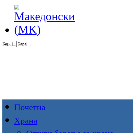
Барај...
Почетна
Храна