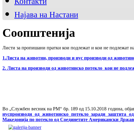
Контакти
Аквакултура
Лабаратории
Најава на Настани
Соопштенија
Листи за пропишани пратки кои подлежат и кои не подлежат на
1.Листа на животни, производи и нус производи од животин
2. Листа на производи од животинско потекло кои не подлеж
Во „Службен весник на РМ“ бр. 189 од 15.10.2018 година, обј
нуспроизводи од животинско потекло заради заштита о
Македонија по потекло од Соединетите Американски Држа